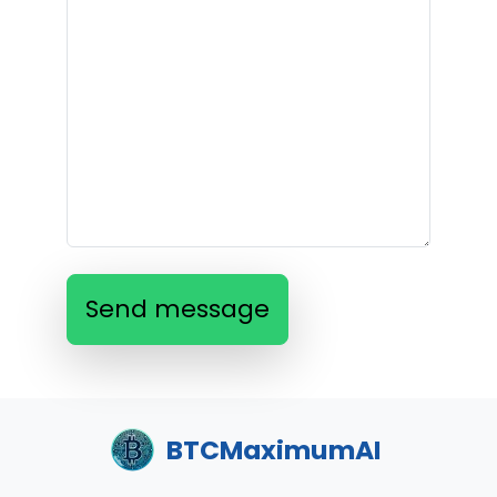
Send message
BTCMaximumAI