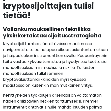
kryptosijoittajan tulisi
tietää!
Vallankumouksellinen tekniikka
yksinkertaistaa sijoitusstrategioita
Kryptosijoittamisen jännittävässä maailmassa
navigoinnista tulee helppoa oikean asiantuntemuksen
ja huippuluokan instrumenttien avulla. Kaupankäynnin
taito vastaa kykyäsi tunnistaa ja hyödyntää tuottoisia
mahdollisuuksia minimaalisella riskillä. Tällaisten
mahdollisuuksien tulkitseminen
kryptovaluuttamarkkinoiden myrskyisässä
maastossa on kuitenkin monimutkainen yritys.
Kehittyneiden työkalujen arsenaali on välttämätön
näiden ohikiitävien hetkien tarttumiseksi. Premier-
instrumentit antavat sinulle mahdollisuuden poimia