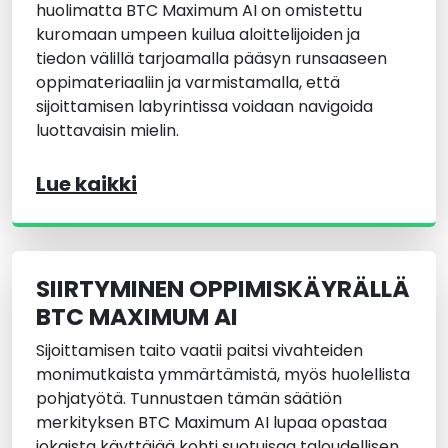
huolimatta BTC Maximum AI on omistettu
kuromaan umpeen kuilua aloittelijoiden ja
tiedon välillä tarjoamalla pääsyn runsaaseen
oppimateriaaliin ja varmistamalla, että
sijoittamisen labyrintissa voidaan navigoida
luottavaisin mielin.
Lue kaikki
SIIRTYMINEN OPPIMISKÄYRÄLLÄ
BTC MAXIMUM AI
Sijoittamisen taito vaatii paitsi vivahteiden
monimutkaista ymmärtämistä, myös huolellista
pohjatyötä. Tunnustaen tämän säätiön
merkityksen BTC Maximum AI lupaa opastaa
jokaista käyttäjää kohti suotuisaa taloudellisen