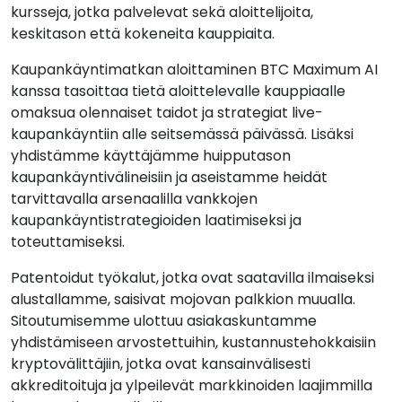
kursseja, jotka palvelevat sekä aloittelijoita,
keskitason että kokeneita kauppiaita.
Kaupankäyntimatkan aloittaminen BTC Maximum AI
kanssa tasoittaa tietä aloittelevalle kauppiaalle
omaksua olennaiset taidot ja strategiat live-
kaupankäyntiin alle seitsemässä päivässä. Lisäksi
yhdistämme käyttäjämme huipputason
kaupankäyntivälineisiin ja aseistamme heidät
tarvittavalla arsenaalilla vankkojen
kaupankäyntistrategioiden laatimiseksi ja
toteuttamiseksi.
Patentoidut työkalut, jotka ovat saatavilla ilmaiseksi
alustallamme, saisivat mojovan palkkion muualla.
Sitoutumisemme ulottuu asiakaskuntamme
yhdistämiseen arvostettuihin, kustannustehokkaisiin
kryptovälittäjiin, jotka ovat kansainvälisesti
akkreditoituja ja ylpeilevät markkinoiden laajimmilla