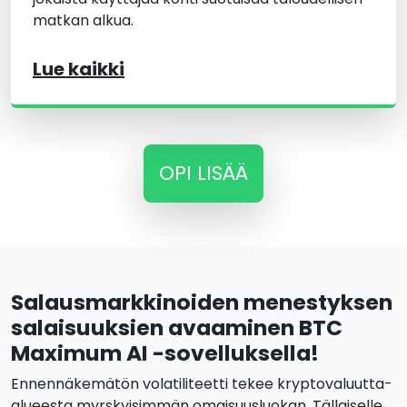
matkan alkua.
Lue kaikki
OPI LISÄÄ
Salausmarkkinoiden menestyksen
salaisuuksien avaaminen BTC
Maximum AI -sovelluksella!
Ennennäkemätön volatiliteetti tekee kryptovaluutta-
alueesta myrskyisimmän omaisuusluokan. Tällaiselle