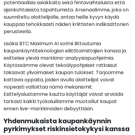
potentiaalisia asiakkaita sekä hintavaihteluista että
ajankohtaisista tapahtumista. Arsenaalimme, joka on
suunniteltu aloittelijoille, antaa heille kyvyn käydä
kauppaa tehokkaasti näiden kriittisten indikaattorien
perusteella.
Lisäksi BTC Maximum AI solmii liittoutumia
kaupankäyntiteknologian eliittitoimittajien kanssa ja
esittelee yleviä markkina-analyysiapuohjelmia.
Käytössämme olevat tekoälypohjaiset ratkaisut
takaavat ylivoimaiset kaupan tulokset. Tarjoamme
kattavia oppaita, joiden avulla aloittelijat voivat
nopeasti valloittaa nämä mekanismit.
Esittelyalustamme kautta käyttäjät voivat arvioida
tarkasti kaikki työkaluillamme muotoillut kaupat
ennen live-markkinoiden debyyttiään.
Yhdenmukaista kaupankäynnin
pyrkimykset riskinsietokykysi kanssa