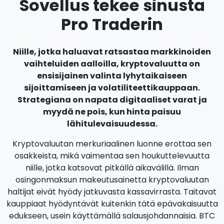
Sovellus tekee sinusta
Pro Traderin
Niille, jotka haluavat ratsastaa markkinoiden
vaihteluiden aalloilla, kryptovaluutta on
ensisijainen valinta lyhytaikaiseen
sijoittamiseen ja volatiliteettikauppaan.
Strategiana on napata digitaaliset varat ja
myydä ne pois, kun hinta paisuu
lähitulevaisuudessa.
Kryptovaluutan merkuriaalinen luonne erottaa sen
osakkeista, mikä vaimentaa sen houkuttelevuutta
niille, jotka katsovat pitkällä aikavälillä. Ilman
osingonmaksun makeutusainetta kryptovaluutan
haltijat eivät hyödy jatkuvasta kassavirrasta. Taitavat
kauppiaat hyödyntävät kuitenkin tätä epävakaisuutta
edukseen, usein käyttämällä salausjohdannaisia. BTC