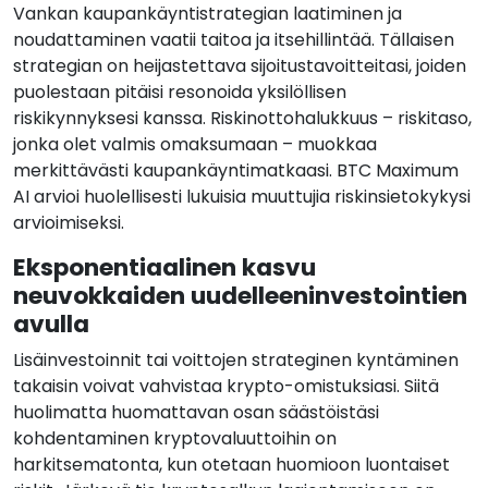
Vankan kaupankäyntistrategian laatiminen ja
noudattaminen vaatii taitoa ja itsehillintää. Tällaisen
strategian on heijastettava sijoitustavoitteitasi, joiden
puolestaan pitäisi resonoida yksilöllisen
riskikynnyksesi kanssa. Riskinottohalukkuus – riskitaso,
jonka olet valmis omaksumaan – muokkaa
merkittävästi kaupankäyntimatkaasi. BTC Maximum
AI arvioi huolellisesti lukuisia muuttujia riskinsietokykysi
arvioimiseksi.
Eksponentiaalinen kasvu
neuvokkaiden uudelleeninvestointien
avulla
Lisäinvestoinnit tai voittojen strateginen kyntäminen
takaisin voivat vahvistaa krypto-omistuksiasi. Siitä
huolimatta huomattavan osan säästöistäsi
kohdentaminen kryptovaluuttoihin on
harkitsematonta, kun otetaan huomioon luontaiset