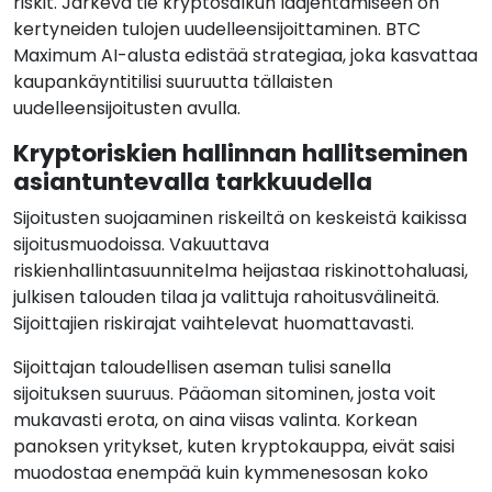
riskit. Järkevä tie kryptosalkun laajentamiseen on
kertyneiden tulojen uudelleensijoittaminen. BTC
Maximum AI-alusta edistää strategiaa, joka kasvattaa
kaupankäyntitilisi suuruutta tällaisten
uudelleensijoitusten avulla.
Kryptoriskien hallinnan hallitseminen
asiantuntevalla tarkkuudella
Sijoitusten suojaaminen riskeiltä on keskeistä kaikissa
sijoitusmuodoissa. Vakuuttava
riskienhallintasuunnitelma heijastaa riskinottohaluasi,
julkisen talouden tilaa ja valittuja rahoitusvälineitä.
Sijoittajien riskirajat vaihtelevat huomattavasti.
Sijoittajan taloudellisen aseman tulisi sanella
sijoituksen suuruus. Pääoman sitominen, josta voit
mukavasti erota, on aina viisas valinta. Korkean
panoksen yritykset, kuten kryptokauppa, eivät saisi
muodostaa enempää kuin kymmenesosan koko