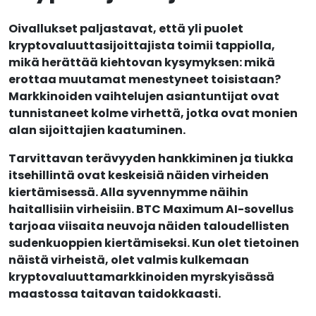
Oivallukset paljastavat, että yli puolet
kryptovaluuttasijoittajista toimii tappiolla,
mikä herättää kiehtovan kysymyksen: mikä
erottaa muutamat menestyneet toisistaan?
Markkinoiden vaihtelujen asiantuntijat ovat
tunnistaneet kolme virhettä, jotka ovat monien
alan sijoittajien kaatuminen.
Tarvittavan terävyyden hankkiminen ja tiukka
itsehillintä ovat keskeisiä näiden virheiden
kiertämisessä. Alla syvennymme näihin
haitallisiin virheisiin. BTC Maximum AI-sovellus
tarjoaa viisaita neuvoja näiden taloudellisten
sudenkuoppien kiertämiseksi. Kun olet tietoinen
näistä virheistä, olet valmis kulkemaan
kryptovaluuttamarkkinoiden myrskyisässä
maastossa taitavan taidokkaasti.