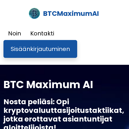
BTCMaximumAI
Noin
Kontakti
Sisäänkirjautuminen
BTC Maximum AI
Nosta peliäsi: Opi
kryptovaluuttasijoitustaktiikat,
jotka erottavat asiantuntijat
aloittelijoista!