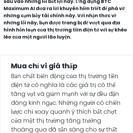
sâu vào những lỗi bất lợi này. Ứng dụng BTC
Maximum AI đưa ra lời khuyên hiền triết để phá vỡ
những cạm bẫy tài chính này. Với nhận thức về
những lỗi này, bạn được trang bị để vượt qua địa
hình hỗn loạn của thị trường tiền điện tử với sự khéo
léo của một người lão luyện.
Mua chỉ vì giá thấp
Bản chất biến động của thị trường tiền
điện tử có nghĩa là các giá trị có thể
tăng vọt và giảm mạnh với sự đều đặn
đáng kinh ngạc. Những người có chiến
lược chỉ xoay quanh ý thích bất chợt
của một thị trường tăng trưởng
thoáng qua đã sẵn sàng cho sự thất