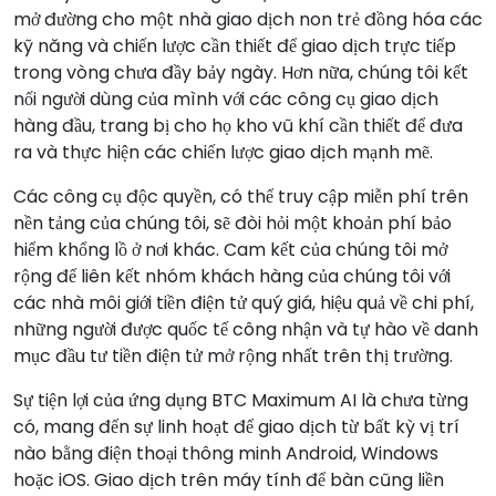
mở đường cho một nhà giao dịch non trẻ đồng hóa các
kỹ năng và chiến lược cần thiết để giao dịch trực tiếp
trong vòng chưa đầy bảy ngày. Hơn nữa, chúng tôi kết
nối người dùng của mình với các công cụ giao dịch
hàng đầu, trang bị cho họ kho vũ khí cần thiết để đưa
ra và thực hiện các chiến lược giao dịch mạnh mẽ.
Các công cụ độc quyền, có thể truy cập miễn phí trên
nền tảng của chúng tôi, sẽ đòi hỏi một khoản phí bảo
hiểm khổng lồ ở nơi khác. Cam kết của chúng tôi mở
rộng để liên kết nhóm khách hàng của chúng tôi với
các nhà môi giới tiền điện tử quý giá, hiệu quả về chi phí,
những người được quốc tế công nhận và tự hào về danh
mục đầu tư tiền điện tử mở rộng nhất trên thị trường.
Sự tiện lợi của ứng dụng BTC Maximum AI là chưa từng
có, mang đến sự linh hoạt để giao dịch từ bất kỳ vị trí
nào bằng điện thoại thông minh Android, Windows
hoặc iOS. Giao dịch trên máy tính để bàn cũng liền