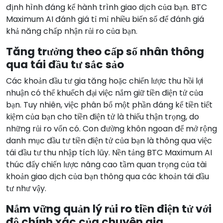
định hình đáng kể hành trình giao dịch của bạn. BTC
Maximum AI đánh giá tỉ mỉ nhiều biến số để đánh giá
khả năng chấp nhận rủi ro của bạn.
Tăng trưởng theo cấp số nhân thông
qua tái đầu tư sắc sảo
Các khoản đầu tư gia tăng hoặc chiến lược thu hồi lợi
nhuận có thể khuếch đại việc nắm giữ tiền điện tử của
bạn. Tuy nhiên, việc phân bổ một phần đáng kể tiền tiết
kiệm của bạn cho tiền điện tử là thiếu thận trọng, do
những rủi ro vốn có. Con đường khôn ngoan để mở rộng
danh mục đầu tư tiền điện tử của bạn là thông qua việc
tái đầu tư thu nhập tích lũy. Nền tảng BTC Maximum AI
thúc đẩy chiến lược nâng cao tầm quan trọng của tài
khoản giao dịch của bạn thông qua các khoản tái đầu
tư như vậy.
Nắm vững quản lý rủi ro tiền điện tử với
độ chính xác của chuyên gia