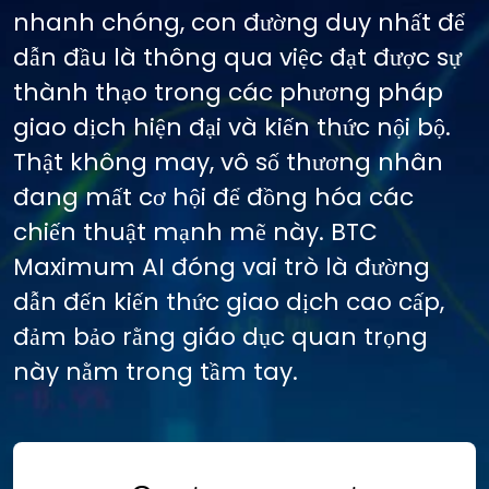
nhanh chóng, con đường duy nhất để
dẫn đầu là thông qua việc đạt được sự
thành thạo trong các phương pháp
giao dịch hiện đại và kiến thức nội bộ.
Thật không may, vô số thương nhân
đang mất cơ hội để đồng hóa các
chiến thuật mạnh mẽ này. BTC
Maximum AI đóng vai trò là đường
dẫn đến kiến thức giao dịch cao cấp,
đảm bảo rằng giáo dục quan trọng
này nằm trong tầm tay.