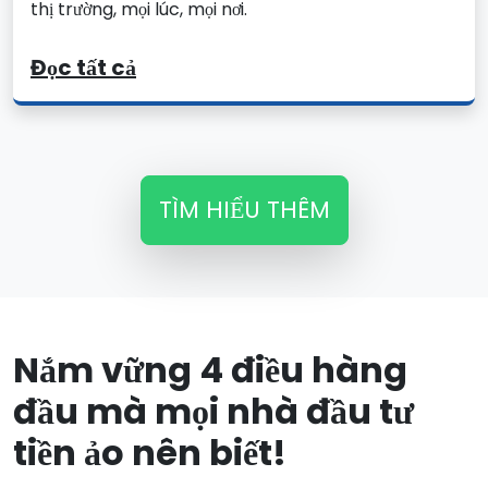
thị trường, mọi lúc, mọi nơi.
Đọc tất cả
TÌM HIỂU THÊM
Nắm vững 4 điều hàng
đầu mà mọi nhà đầu tư
tiền ảo nên biết!