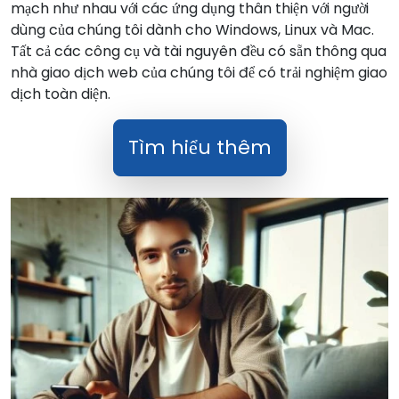
mạch như nhau với các ứng dụng thân thiện với người
dùng của chúng tôi dành cho Windows, Linux và Mac.
Tất cả các công cụ và tài nguyên đều có sẵn thông qua
nhà giao dịch web của chúng tôi để có trải nghiệm giao
dịch toàn diện.
Tìm hiểu thêm