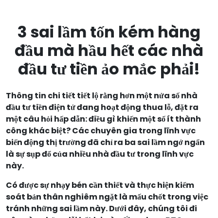
3 sai lầm tốn kém hàng
đầu mà hầu hết các nhà
đầu tư tiền ảo mắc phải!
Thông tin chi tiết tiết lộ rằng hơn một nửa số nhà
đầu tư tiền điện tử đang hoạt động thua lỗ, đặt ra
một câu hỏi hấp dẫn: điều gì khiến một số ít thành
công khác biệt? Các chuyên gia trong lĩnh vực
biến động thị trường đã chỉ ra ba sai lầm ngớ ngẩn
là sự sụp đổ của nhiều nhà đầu tư trong lĩnh vực
này.
Có được sự nhạy bén cần thiết và thực hiện kiểm
soát bản thân nghiêm ngặt là mấu chốt trong việc
tránh những sai lầm này. Dưới đây, chúng tôi đi