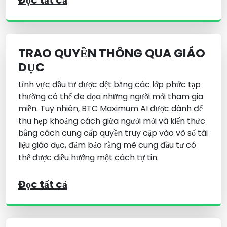
Đọc tất cả
TRAO QUYỀN THÔNG QUA GIÁO
DỤC
Lĩnh vực đầu tư được dệt bằng các lớp phức tạp
thường có thể đe dọa những người mới tham gia
miền. Tuy nhiên, BTC Maximum AI được dành để
thu hẹp khoảng cách giữa người mới và kiến thức
bằng cách cung cấp quyền truy cập vào vô số tài
liệu giáo dục, đảm bảo rằng mê cung đầu tư có
thể được điều hướng một cách tự tin.
Đọc tất cả