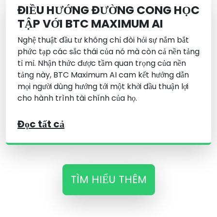
ĐIỀU HƯỚNG ĐƯỜNG CONG HỌC
TẬP VỚI BTC MAXIMUM AI
Nghệ thuật đầu tư không chỉ đòi hỏi sự nắm bắt
phức tạp các sắc thái của nó mà còn cả nền tảng
tỉ mỉ. Nhận thức được tầm quan trọng của nền
tảng này, BTC Maximum AI cam kết hướng dẫn
mọi người dùng hướng tới một khởi đầu thuận lợi
cho hành trình tài chính của họ.
Đọc tất cả
TÌM HIỂU THÊM