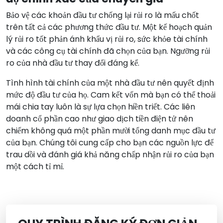
Bảo vệ các khoản đầu tư chống lại rủi ro là mấu chốt
trên tất cả các phương thức đầu tư. Một kế hoạch quản
lý rủi ro tốt phản ánh khẩu vị rủi ro, sức khỏe tài chính
và các công cụ tài chính đã chọn của bạn. Ngưỡng rủi
ro của nhà đầu tư thay đổi đáng kể.
Tình hình tài chính của một nhà đầu tư nên quyết định
mức độ đầu tư của họ. Cam kết vốn mà bạn có thể thoải
mái chia tay luôn là sự lựa chọn hiền triết. Các liên
doanh cổ phần cao như giao dịch tiền điện tử nên
chiếm không quá một phần mười tổng danh mục đầu tư
của bạn. Chúng tôi cung cấp cho bạn các nguồn lực để
trau dồi và đánh giá khả năng chấp nhận rủi ro của bạn
một cách tỉ mỉ.