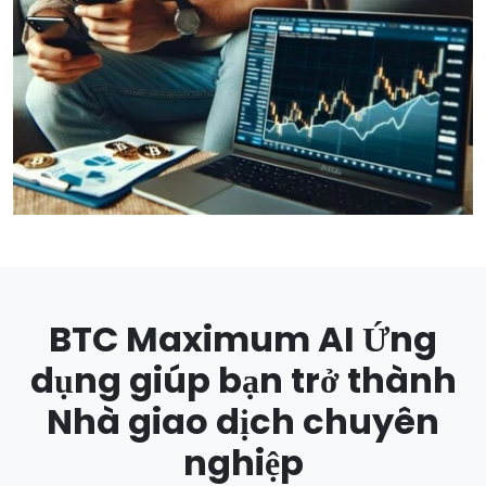
BTC Maximum AI Ứng
dụng giúp bạn trở thành
Nhà giao dịch chuyên
nghiệp