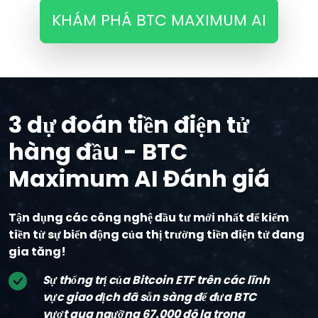
KHÁM PHÁ BTC MAXIMUM AI
3 dự đoán tiền điện tử
hàng đầu - BTC
Maximum AI Đánh giá
Tận dụng các công nghệ đầu tư mới nhất để kiếm
tiền từ sự biến động của thị trường tiền điện tử đang
gia tăng!
Sự thống trị của Bitcoin ETF trên các lĩnh
vực giao dịch đã sẵn sàng để đưa BTC
vượt qua ngưỡng 67.000 đô la trong