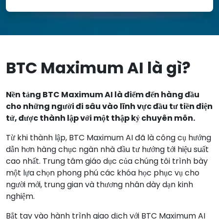
BTC Maximum AI là gì?
Nền tảng BTC Maximum AI là điểm đến hàng đầu
cho những người đi sâu vào lĩnh vực đầu tư tiền điện
tử, được thành lập với một thập kỷ chuyên môn.
Từ khi thành lập, BTC Maximum AI đã là công cụ hướng
dẫn hơn hàng chục ngàn nhà đầu tư hướng tới hiệu suất
cao nhất. Trung tâm giáo dục của chúng tôi trình bày
một lựa chọn phong phú các khóa học phục vụ cho
người mới, trung gian và thương nhân dày dạn kinh
nghiệm.
Bắt tay vào hành trình giao dịch với BTC Maximum AI