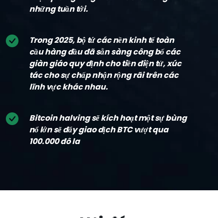
những tuần tới.
Trong 2025, bộ tứ các nền kinh tế toàn
cầu hàng đầu đã sẵn sàng công bố các
giàn giáo quy định cho tiền điện tử, xúc
tác cho sự chấp nhận rộng rãi trên các
lĩnh vực khác nhau.
Bitcoin halving sẽ kích hoạt một sự bùng
nổ lớn sẽ đẩy giao dịch BTC vượt qua
100.000 đô la