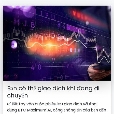
Bạn có thể giao dịch khi đang di
chuyển
✅
Bắt tay vào cuộc phiêu lưu giao dịch với ứng
dụng BTC Maximum AI, cổng thông tin của bạn đến