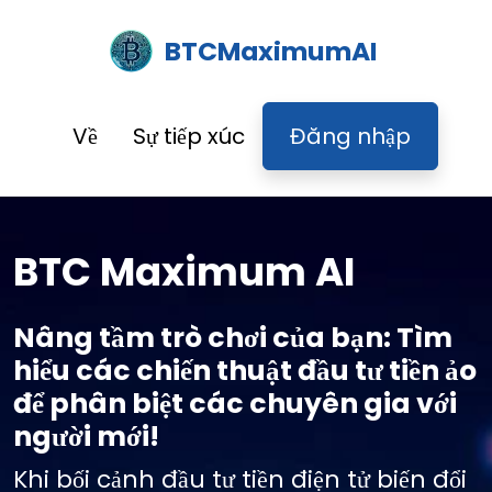
BTCMaximumAI
Về
Sự tiếp xúc
Đăng nhập
BTC Maximum AI
Nâng tầm trò chơi của bạn: Tìm
hiểu các chiến thuật đầu tư tiền ảo
để phân biệt các chuyên gia với
người mới!
Khi bối cảnh đầu tư tiền điện tử biến đổi