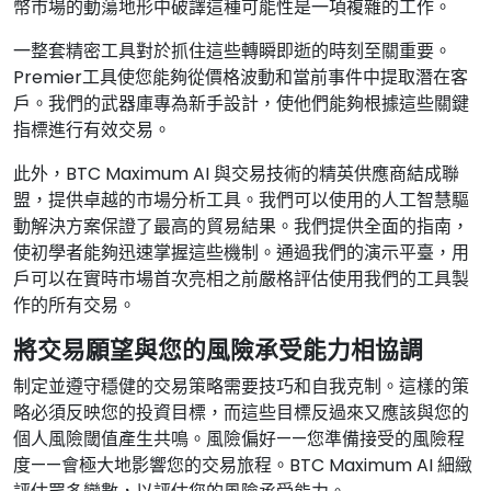
幣市場的動蕩地形中破譯這種可能性是一項複雜的工作。
一整套精密工具對於抓住這些轉瞬即逝的時刻至關重要。
Premier工具使您能夠從價格波動和當前事件中提取潛在客
戶。我們的武器庫專為新手設計，使他們能夠根據這些關鍵
指標進行有效交易。
此外，BTC Maximum AI 與交易技術的精英供應商結成聯
盟，提供卓越的市場分析工具。我們可以使用的人工智慧驅
動解決方案保證了最高的貿易結果。我們提供全面的指南，
使初學者能夠迅速掌握這些機制。通過我們的演示平臺，用
戶可以在實時市場首次亮相之前嚴格評估使用我們的工具製
作的所有交易。
將交易願望與您的風險承受能力相協調
制定並遵守穩健的交易策略需要技巧和自我克制。這樣的策
略必須反映您的投資目標，而這些目標反過來又應該與您的
個人風險閾值產生共鳴。風險偏好——您準備接受的風險程
度——會極大地影響您的交易旅程。BTC Maximum AI 細緻