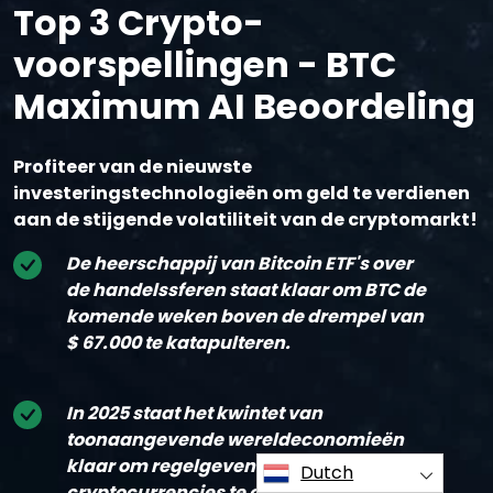
Top 3 Crypto-
voorspellingen - BTC
Maximum AI Beoordeling
Profiteer van de nieuwste
investeringstechnologieën om geld te verdienen
aan de stijgende volatiliteit van de cryptomarkt!
De heerschappij van Bitcoin ETF's over
de handelssferen staat klaar om BTC de
komende weken boven de drempel van
$ 67.000 te katapulteren.
In 2025 staat het kwintet van
toonaangevende wereldeconomieën
klaar om regelgevende steigers voor
Dutch
cryptocurrencies te onthullen,