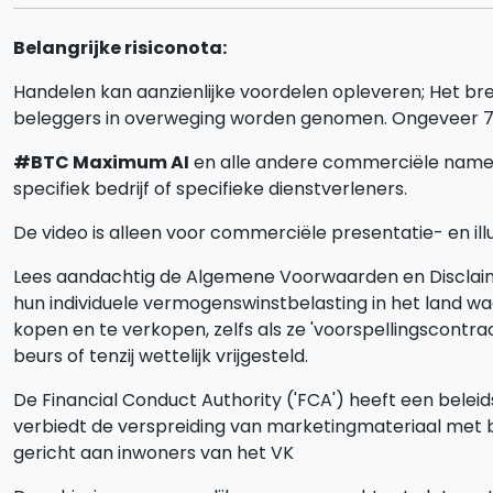
Belangrijke risiconota:
Handelen kan aanzienlijke voordelen opleveren; Het bren
beleggers in overweging worden genomen. Ongeveer 70 
#BTC Maximum AI
en alle andere commerciële namen d
specifiek bedrijf of specifieke dienstverleners.
De video is alleen voor commerciële presentatie- en ill
Lees aandachtig de Algemene Voorwaarden en Disclaime
hun individuele vermogenswinstbelasting in het land w
kopen en te verkopen, zelfs als ze 'voorspellingscont
beurs of tenzij wettelijk vrijgesteld.
De Financial Conduct Authority ('FCA') heeft een beleid
verbiedt de verspreiding van marketingmateriaal met be
gericht aan inwoners van het VK