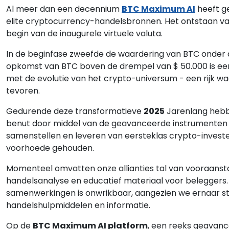
Al meer dan een decennium
BTC Maximum AI
heeft ge
elite cryptocurrency-handelsbronnen. Het ontstaan van
begin van de inaugurele virtuele valuta.
In de beginfase zweefde de waardering van BTC onder de
opkomst van BTC boven de drempel van $ 50.000 is e
met de evolutie van het crypto-universum - een rijk w
tevoren.
Gedurende deze transformatieve
2025
Jarenlang hebb
benut door middel van de geavanceerde instrumenten di
samenstellen en leveren van eersteklas crypto-investe
voorhoede gehouden.
Momenteel omvatten onze allianties tal van vooraanstaa
handelsanalyse en educatief materiaal voor beleggers.
samenwerkingen is onwrikbaar, aangezien we ernaar st
handelshulpmiddelen en informatie.
Op de
BTC Maximum AI platform
, een reeks geavanc