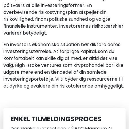
på tværs af alle investeringsformer. En
overbevisende risikostyringsplan afspejler din
risikovillighed, finanspolitiske sundhed og valgte
finansielle instrumenter. Investorernes risikotærskler
varierer betydeligt.
En investors økonomiske situation bør diktere deres
investeringsstørrelse. At forpligte kapital, som du
komfortabelt kan skille dig af med, er altid det vise
valg. High-stake ventures som kryptohandel bør ikke
udgøre mere end en tiendedel af din samlede
investeringsportefølje. Vi tilbyder dig ressourcerne til
at dyrke og evaluere din risikotolerance omhyggeligt.
ENKEL TILMELDINGSPROCES
Den slanke grænseflade på BTC Maximum AI