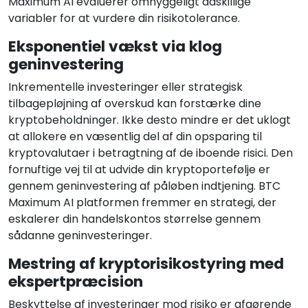
Maximum AI evaluerer omhyggeligt adskillige
variabler for at vurdere din risikotolerance.
Eksponentiel vækst via klog
geninvestering
Inkrementelle investeringer eller strategisk
tilbagepløjning af overskud kan forstærke dine
kryptobeholdninger. Ikke desto mindre er det uklogt
at allokere en væsentlig del af din opsparing til
kryptovalutaer i betragtning af de iboende risici. Den
fornuftige vej til at udvide din kryptoportefølje er
gennem geninvestering af påløben indtjening. BTC
Maximum AI platformen fremmer en strategi, der
eskalerer din handelskontos størrelse gennem
sådanne geninvesteringer.
Mestring af kryptorisikostyring med
ekspertpræcision
Beskyttelse af investeringer mod risiko er afgørende