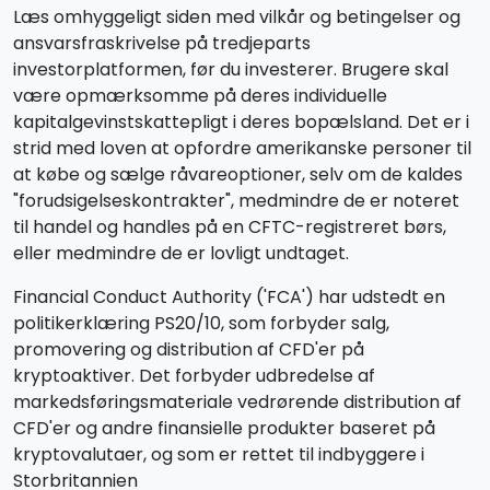
Læs omhyggeligt siden med vilkår og betingelser og
ansvarsfraskrivelse på tredjeparts
investorplatformen, før du investerer. Brugere skal
være opmærksomme på deres individuelle
kapitalgevinstskattepligt i deres bopælsland. Det er i
strid med loven at opfordre amerikanske personer til
at købe og sælge råvareoptioner, selv om de kaldes
"forudsigelseskontrakter", medmindre de er noteret
til handel og handles på en CFTC-registreret børs,
eller medmindre de er lovligt undtaget.
Financial Conduct Authority ('FCA') har udstedt en
politikerklæring PS20/10, som forbyder salg,
promovering og distribution af CFD'er på
kryptoaktiver. Det forbyder udbredelse af
markedsføringsmateriale vedrørende distribution af
CFD'er og andre finansielle produkter baseret på
kryptovalutaer, og som er rettet til indbyggere i
Storbritannien