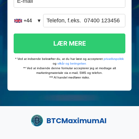
BTCMaximumAI