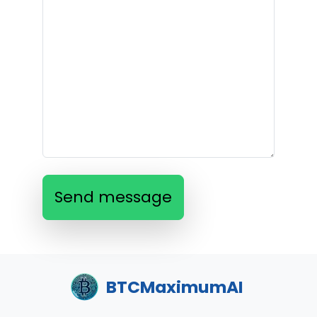
Send message
BTCMaximumAI