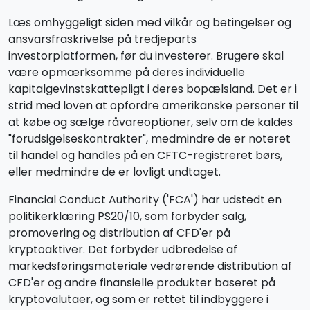
Læs omhyggeligt siden med vilkår og betingelser og
ansvarsfraskrivelse på tredjeparts
investorplatformen, før du investerer. Brugere skal
være opmærksomme på deres individuelle
kapitalgevinstskattepligt i deres bopælsland. Det er i
strid med loven at opfordre amerikanske personer til
at købe og sælge råvareoptioner, selv om de kaldes
"forudsigelseskontrakter", medmindre de er noteret
til handel og handles på en CFTC-registreret børs,
eller medmindre de er lovligt undtaget.
Financial Conduct Authority ('FCA') har udstedt en
politikerklæring PS20/10, som forbyder salg,
promovering og distribution af CFD'er på
kryptoaktiver. Det forbyder udbredelse af
markedsføringsmateriale vedrørende distribution af
CFD'er og andre finansielle produkter baseret på
kryptovalutaer, og som er rettet til indbyggere i