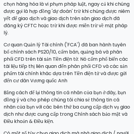
chọn hàng hóa là vi phạm pháp luật, ngay cả khi chúng
được gọi là hợp đồng 'dự đoán' trừ khi chúng được niêm
yết để giao dịch và giao dịch trên sàn giao dịch đã
đăng ký CFTC hoặc trừ khi được miễn trừ về mặt pháp
lý.
Cơ quan Quản lý Tài chính ('FCA') đã ban hành tuyên
bố chính sách PS20/10, cấm bán, quảng bá và phân
phối CFD trên tài sản Tiền điện tử. Nó cấm phổ biến các
tài liệu tiếp thị liên quan đến phân phối CFD và các sản
phẩm tài chính khác dựa trên Tiền điện tử và được gửi
đến cư dân Vương quốc Anh
Bằng cách để lại thông tin cá nhân của bạn ở đây, bạn
đồng ý và cho phép chúng tôi chia sẻ thông tin cá
nhân của bạn với các bên thứ ba cung cấp dịch vụ giao
dịch như được cung cấp trong Chính sách bảo mật và
Điều khoản & Điều kiện.
Có một số tùy chọn giao dịch mà nhà giao dịch / người