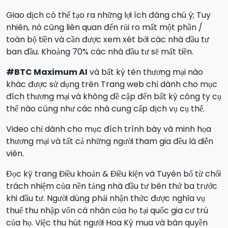
Giao dịch có thể tạo ra những lợi ích đáng chú ý; Tuy
nhiên, nó cũng liên quan đến rủi ro mất một phần /
toàn bộ tiền và cần được xem xét bởi các nhà đầu tư
ban đầu. Khoảng 70% các nhà đầu tư sẽ mất tiền.
#BTC Maximum AI
và bất kỳ tên thương mại nào
khác được sử dụng trên Trang web chỉ dành cho mục
đích thương mại và không đề cập đến bất kỳ công ty cụ
thể nào cũng như các nhà cung cấp dịch vụ cụ thể.
Video chỉ dành cho mục đích trình bày và minh họa
thương mại và tất cả những người tham gia đều là diễn
viên.
Đọc kỹ trang Điều khoản & Điều kiện và Tuyên bố từ chối
trách nhiệm của nền tảng nhà đầu tư bên thứ ba trước
khi đầu tư. Người dùng phải nhận thức được nghĩa vụ
thuế thu nhập vốn cá nhân của họ tại quốc gia cư trú
của họ. Việc thu hút người Hoa Kỳ mua và bán quyền