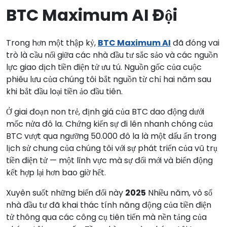
BTC Maximum AI Đội
Trong hơn một thập kỷ,
BTC Maximum AI
đã đóng vai
trò là cầu nối giữa các nhà đầu tư sắc sảo và các nguồn
lực giao dịch tiền điện tử ưu tú. Nguồn gốc của cuộc
phiêu lưu của chúng tôi bắt nguồn từ chỉ hai năm sau
khi bắt đầu loại tiền ảo đầu tiên.
Ở giai đoạn non trẻ, định giá của BTC dao động dưới
mốc nửa đô la. Chứng kiến sự đi lên nhanh chóng của
BTC vượt qua ngưỡng 50.000 đô la là một dấu ấn trong
lịch sử chung của chúng tôi với sự phát triển của vũ trụ
tiền điện tử — một lĩnh vực mà sự đổi mới và biến động
kết hợp lại hơn bao giờ hết.
Xuyên suốt những biến đổi này
2025
Nhiều năm, vô số
nhà đầu tư đã khai thác tính năng động của tiền điện
tử thông qua các công cụ tiên tiến mà nền tảng của