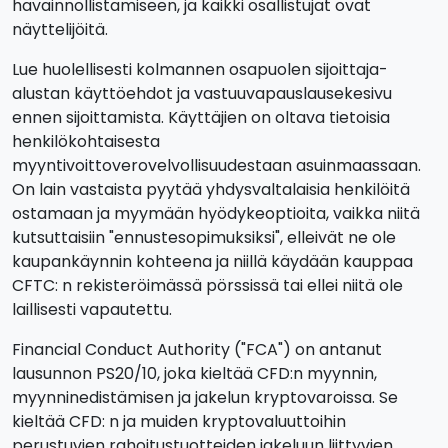
havainnollistamiseen, ja kaikki osallistujat ovat
näyttelijöitä.
Lue huolellisesti kolmannen osapuolen sijoittaja-
alustan käyttöehdot ja vastuuvapauslausekesivu
ennen sijoittamista. Käyttäjien on oltava tietoisia
henkilökohtaisesta
myyntivoittoverovelvollisuudestaan asuinmaassaan.
On lain vastaista pyytää yhdysvaltalaisia henkilöitä
ostamaan ja myymään hyödykeoptioita, vaikka niitä
kutsuttaisiin "ennustesopimuksiksi", elleivät ne ole
kaupankäynnin kohteena ja niillä käydään kauppaa
CFTC: n rekisteröimässä pörssissä tai ellei niitä ole
laillisesti vapautettu.
Financial Conduct Authority ("FCA") on antanut
lausunnon PS20/10, joka kieltää CFD:n myynnin,
myynninedistämisen ja jakelun kryptovaroissa. Se
kieltää CFD: n ja muiden kryptovaluuttoihin
perustuvien rahoitustuotteiden jakeluun liittyvien