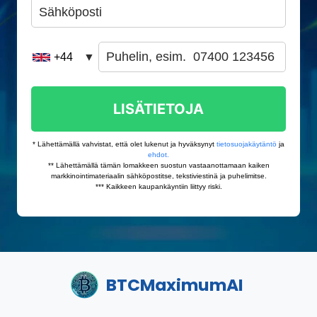
BTCMaximumAI