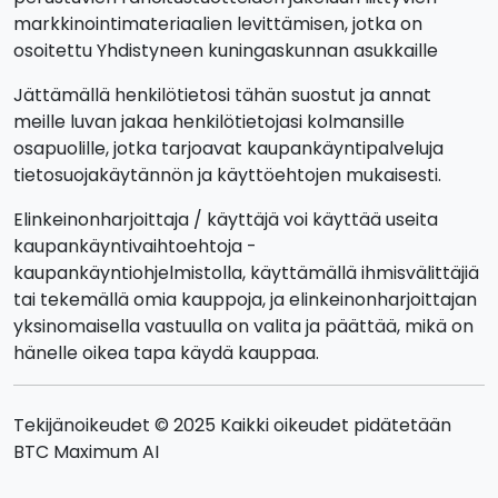
markkinointimateriaalien levittämisen, jotka on
osoitettu Yhdistyneen kuningaskunnan asukkaille
Jättämällä henkilötietosi tähän suostut ja annat
meille luvan jakaa henkilötietojasi kolmansille
osapuolille, jotka tarjoavat kaupankäyntipalveluja
tietosuojakäytännön ja käyttöehtojen mukaisesti.
Elinkeinonharjoittaja / käyttäjä voi käyttää useita
kaupankäyntivaihtoehtoja -
kaupankäyntiohjelmistolla, käyttämällä ihmisvälittäjiä
tai tekemällä omia kauppoja, ja elinkeinonharjoittajan
yksinomaisella vastuulla on valita ja päättää, mikä on
hänelle oikea tapa käydä kauppaa.
Tekijänoikeudet © 2025 Kaikki oikeudet pidätetään
BTC Maximum AI