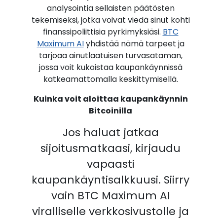
analysointia sellaisten päätösten
tekemiseksi, jotka voivat viedä sinut kohti
finanssipoliittisia pyrkimyksiäsi.
BTC
Maximum AI
yhdistää nämä tarpeet ja
tarjoaa ainutlaatuisen turvasataman,
jossa voit kukoistaa kaupankäynnissä
katkeamattomalla keskittymisellä.
Kuinka voit aloittaa kaupankäynnin
Bitcoinilla
Jos haluat jatkaa
sijoitusmatkaasi, kirjaudu
vapaasti
kaupankäyntisalkkuusi. Siirry
vain BTC Maximum AI
viralliselle verkkosivustolle ja