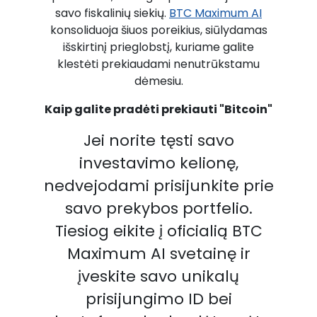
savo fiskalinių siekių.
BTC Maximum AI
konsoliduoja šiuos poreikius, siūlydamas
išskirtinį prieglobstį, kuriame galite
klestėti prekiaudami nenutrūkstamu
dėmesiu.
Kaip galite pradėti prekiauti "Bitcoin"
Jei norite tęsti savo
investavimo kelionę,
nedvejodami prisijunkite prie
savo prekybos portfelio.
Tiesiog eikite į oficialią BTC
Maximum AI svetainę ir
įveskite savo unikalų
prisijungimo ID bei