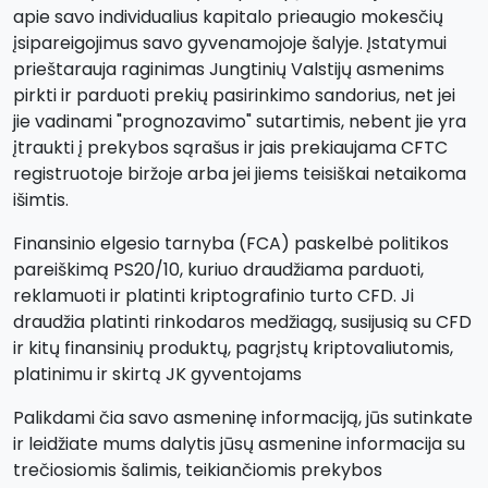
apie savo individualius kapitalo prieaugio mokesčių
įsipareigojimus savo gyvenamojoje šalyje. Įstatymui
prieštarauja raginimas Jungtinių Valstijų asmenims
pirkti ir parduoti prekių pasirinkimo sandorius, net jei
jie vadinami "prognozavimo" sutartimis, nebent jie yra
įtraukti į prekybos sąrašus ir jais prekiaujama CFTC
registruotoje biržoje arba jei jiems teisiškai netaikoma
išimtis.
Finansinio elgesio tarnyba (FCA) paskelbė politikos
pareiškimą PS20/10, kuriuo draudžiama parduoti,
reklamuoti ir platinti kriptografinio turto CFD. Ji
draudžia platinti rinkodaros medžiagą, susijusią su CFD
ir kitų finansinių produktų, pagrįstų kriptovaliutomis,
platinimu ir skirtą JK gyventojams
Palikdami čia savo asmeninę informaciją, jūs sutinkate
ir leidžiate mums dalytis jūsų asmenine informacija su
trečiosiomis šalimis, teikiančiomis prekybos