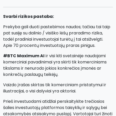
Svarbi rizikos pastaba:
Prekyba gali duoti pastebimos naudos; tačiau tai taip
pat susiję su dalinio / visiško lėšų praradimo rizika,
todėl pradiniai investuotojai turėtų į tai atsižvelgti.
Apie 70 procentų investuotojų praras pinigus.
#BTC Maximum AI
ir visi kiti svetainėje naudojami
komerciniai pavadinimai yra skirti tik komerciniams
tikslams ir nenurodo jokios konkrečios įmonės ar
konkrečių paslaugų teikėjų.
Vaizdo įrašas skirtas tik komerciniam pristatymui ir
iliustracijai, o visi dalyviai yra aktoriai.
Prieš investuodami atidžiai perskaitykite trečiosios
šalies investuotojų platformos taisyklių ir sąlygų bei
atsakomybės atsisakymo puslapį. Vartotojai turi žinoti