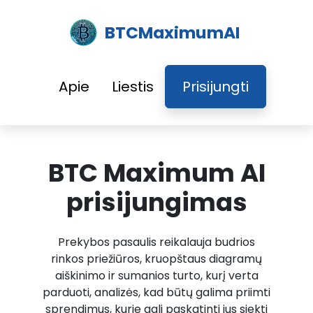
BTCMaximumAI
Apie
Liestis
Prisijungti
BTC Maximum AI
prisijungimas
Prekybos pasaulis reikalauja budrios
rinkos priežiūros, kruopštaus diagramų
aiškinimo ir sumanios turto, kurį verta
parduoti, analizės, kad būtų galima priimti
sprendimus, kurie gali paskatinti jus siekti