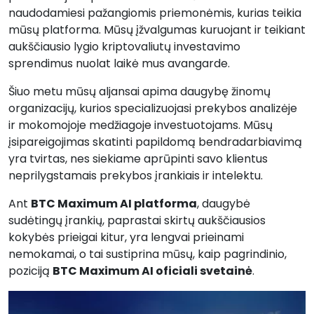
naudodamiesi pažangiomis priemonėmis, kurias teikia
mūsų platforma. Mūsų įžvalgumas kuruojant ir teikiant
aukščiausio lygio kriptovaliutų investavimo
sprendimus nuolat laikė mus avangarde.
Šiuo metu mūsų aljansai apima daugybę žinomų
organizacijų, kurios specializuojasi prekybos analizėje
ir mokomojoje medžiagoje investuotojams. Mūsų
įsipareigojimas skatinti papildomą bendradarbiavimą
yra tvirtas, nes siekiame aprūpinti savo klientus
neprilygstamais prekybos įrankiais ir intelektu.
Ant
BTC Maximum AI platforma
, daugybė
sudėtingų įrankių, paprastai skirtų aukščiausios
kokybės prieigai kitur, yra lengvai prieinami
nemokamai, o tai sustiprina mūsų, kaip pagrindinio,
poziciją
BTC Maximum AI oficiali svetainė
.