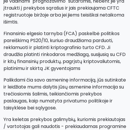
jie vadinami "prognozavimo" sutartimis, nebent jie yra
įtraukti į prekybos sąrašus ir jais prekiaujama CFTC
registruotoje biržoje arba jei jiems teisiškai netaikoma
išimtis.
Finansinio elgesio tarnyba (FCA) paskelbė politikos
pareiškimą PS20/10, kuriuo draudžiama parduoti,
reklamuoti ir platinti kriptografinio turto CFD. Ji
draudžia platinti rinkodaros medžiagą, susijusią su CFD
ir kitų finansinių produktų, pagrįstų kriptovaliutomis,
platinimu ir skirtą JK gyventojams
Palikdami čia savo asmeninę informaciją, jūs sutinkate
ir leidžiate mums dalytis jūsų asmenine informacija su
trečiosiomis šalimis, teikiančiomis prekybos
paslaugas, kaip numatyta privatumo politikoje ir
taisyklėse bei sąlygose.
Yra keletas prekybos galimybių, kuriomis prekiautojas
/ vartotojas gali naudotis - prekiaudamas programine