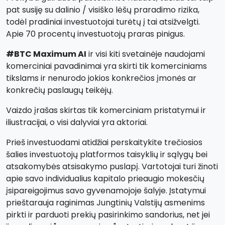
pat susiję su dalinio / visiško lėšų praradimo rizika,
todėl pradiniai investuotojai turėtų į tai atsižvelgti.
Apie 70 procentų investuotojų praras pinigus.
#BTC Maximum AI
ir visi kiti svetainėje naudojami
komerciniai pavadinimai yra skirti tik komerciniams
tikslams ir nenurodo jokios konkrečios įmonės ar
konkrečių paslaugų teikėjų.
Vaizdo įrašas skirtas tik komerciniam pristatymui ir
iliustracijai, o visi dalyviai yra aktoriai.
Prieš investuodami atidžiai perskaitykite trečiosios
šalies investuotojų platformos taisyklių ir sąlygų bei
atsakomybės atsisakymo puslapį. Vartotojai turi žinoti
apie savo individualius kapitalo prieaugio mokesčių
įsipareigojimus savo gyvenamojoje šalyje. Įstatymui
prieštarauja raginimas Jungtinių Valstijų asmenims
pirkti ir parduoti prekių pasirinkimo sandorius, net jei