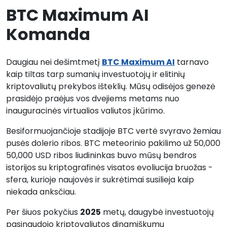
BTC Maximum AI
Komanda
Daugiau nei dešimtmetį
BTC Maximum AI
tarnavo
kaip tiltas tarp sumanių investuotojų ir elitinių
kriptovaliutų prekybos išteklių. Mūsų odisėjos genezė
prasidėjo praėjus vos dvejiems metams nuo
inauguracinės virtualios valiutos įkūrimo.
Besiformuojančioje stadijoje BTC vertė svyravo žemiau
pusės dolerio ribos. BTC meteorinio pakilimo už 50,000
50,000 USD ribos liudininkas buvo mūsų bendros
istorijos su kriptografinės visatos evoliucija bruožas -
sfera, kurioje naujovės ir sukrėtimai susilieja kaip
niekada anksčiau.
Per šiuos pokyčius
2025
metų, daugybė investuotojų
pasinaudojo kriptovaliutos dinamiškumu