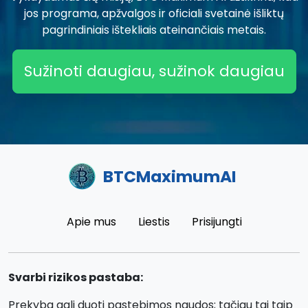
jos programa, apžvalgos ir oficiali svetainė išliktų
pagrindiniais ištekliais ateinančiais metais.
Sužinoti daugiau, sužinok daugiau
BTCMaximumAI
Apie mus
Liestis
Prisijungti
Svarbi rizikos pastaba:
Prekyba gali duoti pastebimos naudos; tačiau tai taip