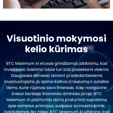
Visuotinio mokymosi
kelio kūrimas
BTC Maximum AI etosas grindžiamas įsitikinimu, kad
investicinio švietimo lobiai turi būti pasiekiami visiems.
Daugiausia dėmesio skiriant pradedantiesiems
investuotojams, jis apima kalbos įtraukumą ir suteikia
tiems, kurie rūpinasi savo finansais. Kaip navigacinė
šviesa beribėje finansinės išminties jūroje, BTC
Maximum AI platforma skirta praturtinti supratimą
apie esminius principus, susijusius su investicijomis.
Vykdydamas šią misiją, BTC Maximum AI užtikrina, kad