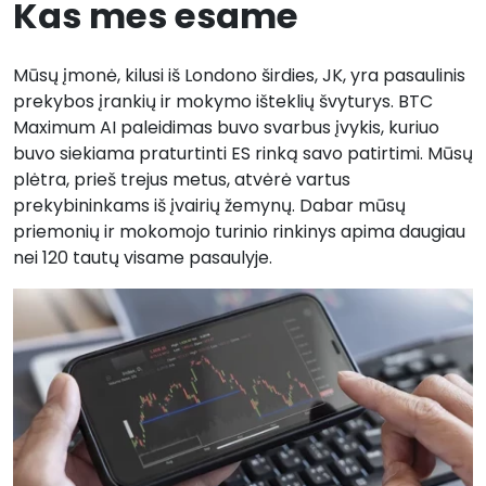
Kas mes esame
Mūsų įmonė, kilusi iš Londono širdies, JK, yra pasaulinis
prekybos įrankių ir mokymo išteklių švyturys. BTC
Maximum AI paleidimas buvo svarbus įvykis, kuriuo
buvo siekiama praturtinti ES rinką savo patirtimi. Mūsų
plėtra, prieš trejus metus, atvėrė vartus
prekybininkams iš įvairių žemynų. Dabar mūsų
priemonių ir mokomojo turinio rinkinys apima daugiau
nei 120 tautų visame pasaulyje.