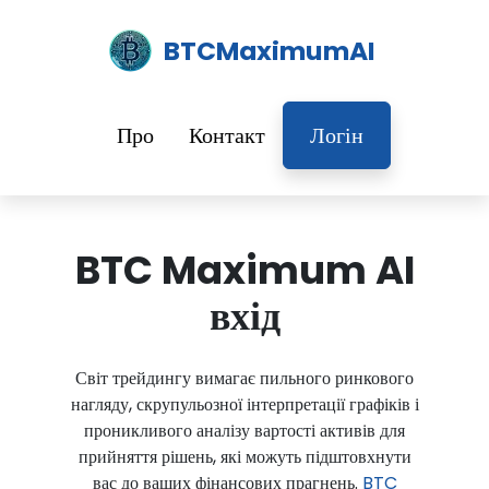
BTCMaximumAI
Про
Контакт
Логін
BTC Maximum AI
вхід
Світ трейдингу вимагає пильного ринкового
нагляду, скрупульозної інтерпретації графіків і
проникливого аналізу вартості активів для
прийняття рішень, які можуть підштовхнути
вас до ваших фінансових прагнень.
BTC