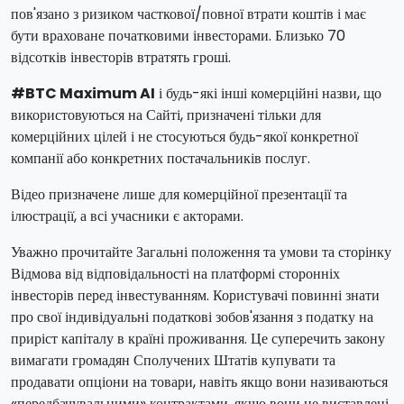
пов'язано з ризиком часткової/повної втрати коштів і має
бути враховане початковими інвесторами. Близько 70
відсотків інвесторів втратять гроші.
#BTC Maximum AI
і будь-які інші комерційні назви, що
використовуються на Сайті, призначені тільки для
комерційних цілей і не стосуються будь-якої конкретної
компанії або конкретних постачальників послуг.
Відео призначене лише для комерційної презентації та
ілюстрації, а всі учасники є акторами.
Уважно прочитайте Загальні положення та умови та сторінку
Відмова від відповідальності на платформі сторонніх
інвесторів перед інвестуванням. Користувачі повинні знати
про свої індивідуальні податкові зобов'язання з податку на
приріст капіталу в країні проживання. Це суперечить закону
вимагати громадян Сполучених Штатів купувати та
продавати опціони на товари, навіть якщо вони називаються
«передбачувальними» контрактами, якщо вони не виставлені