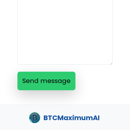
Send message
BTCMaximumAI