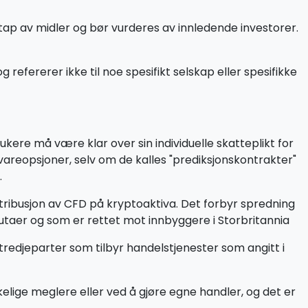
tap av midler og bør vurderes av innledende investorer.
efererer ikke til noe spesifikt selskap eller spesifikke
ukere må være klar over sin individuelle skatteplikt for
åvareopsjoner, selv om de kalles "prediksjonskontrakter"
.
tribusjon av CFD på kryptoaktiva. Det forbyr spredning
lutaer og som er rettet mot innbyggere i Storbritannia
tredjeparter som tilbyr handelstjenester som angitt i
ige meglere eller ved å gjøre egne handler, og det er