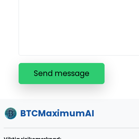
Send message
BTCMaximumAI