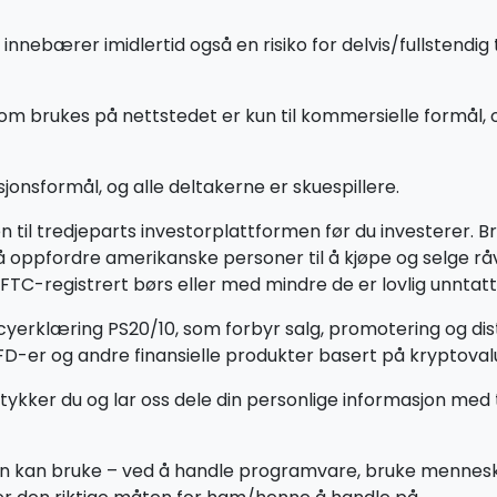
nebærer imidlertid også en risiko for delvis/fullstendig 
 brukes på nettstedet er kun til kommersielle formål, og r
jonsformål, og alle deltakerne er skuespillere.
til tredjeparts investorplattformen før du investerer. Br
n å oppfordre amerikanske personer til å kjøpe og selge r
TC-registrert børs eller med mindre de er lovlig unntatt
icyerklæring PS20/10, som forbyr salg, promotering og dis
CFD-er og andre finansielle produkter basert på kryptova
tykker du og lar oss dele din personlige informasjon med 
n kan bruke – ved å handle programvare, bruke menneskel