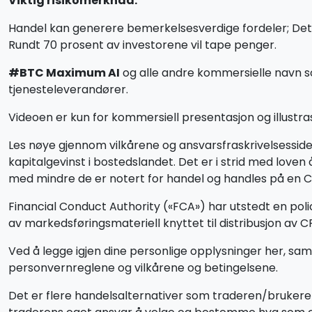
Viktig risikomerknad:
Handel kan generere bemerkelsesverdige fordeler; Det in
Rundt 70 prosent av investorene vil tape penger.
#BTC Maximum AI
og alle andre kommersielle navn som
tjenesteleverandører.
Videoen er kun for kommersiell presentasjon og illustras
Les nøye gjennom vilkårene og ansvarsfraskrivelsessiden 
kapitalgevinst i bostedslandet. Det er i strid med love
med mindre de er notert for handel og handles på en CF
Financial Conduct Authority («FCA») har utstedt en pol
av markedsføringsmateriell knyttet til distribusjon av 
Ved å legge igjen dine personlige opplysninger her, sam
personvernreglene og vilkårene og betingelsene.
Det er flere handelsalternativer som traderen/brukere