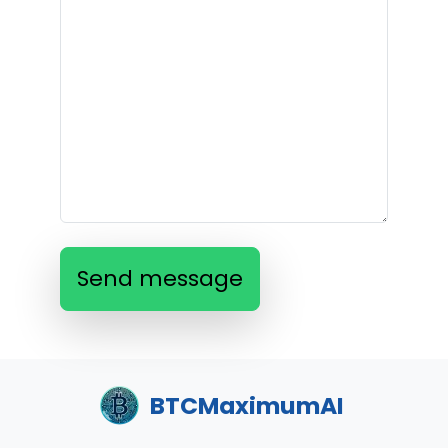
Send message
BTCMaximumAI