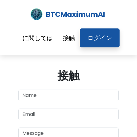
BTCMaximumAI
に関しては
接触
ログイン
接触