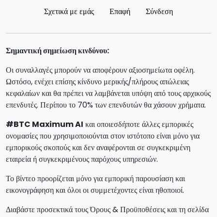
Σχετικά με εμάς
Επαφή
Σύνδεση
Σημαντική σημείωση κινδύνου:
Οι συναλλαγές μπορούν να αποφέρουν αξιοσημείωτα οφέλη.
Ωστόσο, ενέχει επίσης κίνδυνο μερικής/πλήρους απώλειας
κεφαλαίων και θα πρέπει να λαμβάνεται υπόψη από τους αρχικούς
επενδυτές. Περίπου το 70% των επενδυτών θα χάσουν χρήματα.
#BTC Maximum AI
και οποιεσδήποτε άλλες εμπορικές
ονομασίες που χρησιμοποιούνται στον ιστότοπο είναι μόνο για
εμπορικούς σκοπούς και δεν αναφέρονται σε συγκεκριμένη
εταιρεία ή συγκεκριμένους παρόχους υπηρεσιών.
Το βίντεο προορίζεται μόνο για εμπορική παρουσίαση και
εικονογράφηση και όλοι οι συμμετέχοντες είναι ηθοποιοί.
Διαβάστε προσεκτικά τους Όρους & Προϋποθέσεις και τη σελίδα